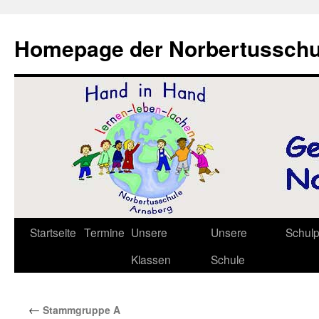
Zum
Inhalt
Homepage der Norbertusschu
springen
Startseite
Termine
Unsere
Unsere
Schul
Klassen
Schule
←
Stammgruppe A