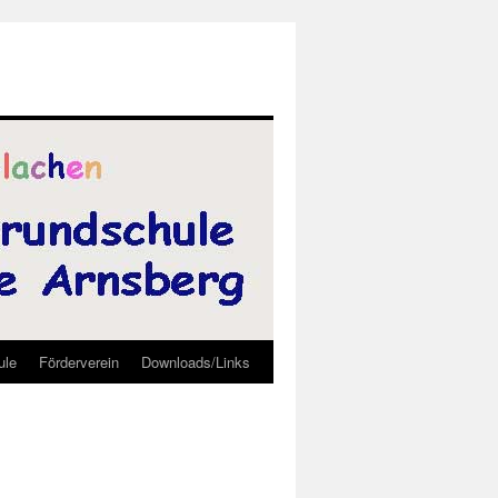
ule
Förderverein
Downloads/Links