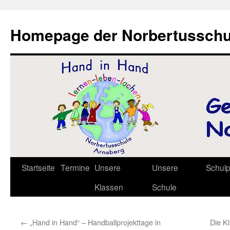
Zum
Inhalt
Homepage der Norbertusschu
springen
Startseite
Termine
Unsere
Unsere
Schul
Klassen
Schule
←
„Hand in Hand“ – Handballprojekttage in
Die Kl