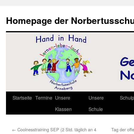
Zum
Inhalt
Homepage der Norbertusschu
springen
Startseite
Termine
Unsere
Unsere
Schul
Klassen
Schule
←
Coolnesstraining SEP (2 Std. täglich an 4
Tag der off