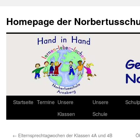
Zum
Inhalt
Homepage der Norbertusschu
springen
Startseite
Termine
Unsere
Unsere
Schul
Klassen
Schule
←
Elternsprechtagwochen der Klassen 4A und 4B
Ö